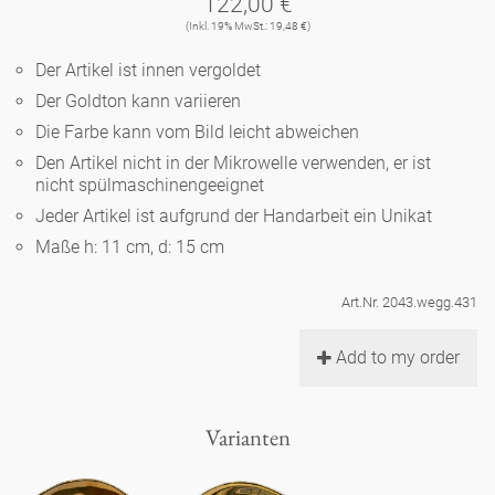
122,00 €
Noël
Teekanne
Vasen 'de Luxe'
(Inkl. 19% MwSt.: 19,48 €)
Porzellan
Goldener Käfig
Humor
Hände und Füße
Unpraktisch
Runde Teller - weiß
Der Artikel ist innen vergoldet
Vasen
Ozean
Korb 'de Luxe'
Der Goldton kann variieren
klassische Musiker
Bad
Ovale Teller - weiß
Spielen
Figuren
Die Farbe kann vom Bild leicht abweichen
Fressnapf
Schalen 'de Luxe'
Den Artikel nicht in der Mikrowelle verwenden, er ist
zeitgenössische Musiker
Schnickschnack
Runde Teller 'de Luxe'
Dies & Das
nicht spülmaschinengeeignet
Schachspiel Alice
Berliner Duft
Jeder Artikel ist aufgrund der Handarbeit ein Unikat
Hors d'Œvre
Kleine Kaffeetasse 'Glam'
Präsentation
Tiefe Teller - weiß
Buchstaben
Maße h: 11 cm, d: 15 cm
Porzellanfiguren
Einzelstücke
Espressotassen 'Glam'
Räucherstäbchenhalter
Art.Nr. 2043.wegg.431
Ovale Teller 'de Luxe'
Himmel
Alices Schachspiel 'de Luxe'
Add to my order
Lange Teller 'de Luxe'
Besteck
noch mehr Figuren
Varianten