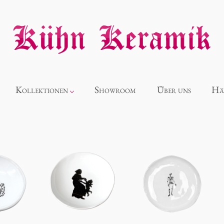
Kollektionen
Showroom
Über uns
Hä
Neuheiten
Alice
Panthéon
Souvenir