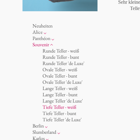
Sehr kleine
Telle
Neuheiten
Alice
Porzellan
Panthéon
Ozean
Persönlichkeiten
Souvenir
Tassen 'Glam' weiß
Schriftsteller
Runde Teller - weiß
Tassen - weiß
Schauspieler
Runde Teller - bunt
Tassen 'Glam'
Künstler
Runde Teller 'de Luxe'
Tassen 'de Luxe'
Mode
Ovale Teller - weiß
Becher
Koch
Ovale Teller - bunt
Becher 'de Luxe'
Königlich
Ovale Teller 'de Luxe'
Schalen
Humor
Lange Teller - weiß
Milchkännchen
klassische Musiker
Lange Teller - bunt
zeitgenössische Musiker
Lange Teller 'de Luxe'
Tiefe Teller - weiß
Tiefe Teller - bunt
Tiefe Teller 'de Luxe'
Berlin
Noël
Slumberland
Tassen
Kuchenteller
Karlos