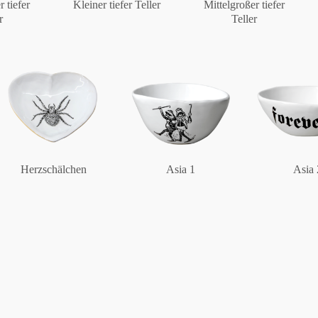
r tiefer
Kleiner tiefer Teller
Mittelgroßer tiefer
r
Teller
Berlin
Slumberland
Karlos
Herzschälchen
Asia 1
Asia 
Babylon
Praktisch
Unpraktisch