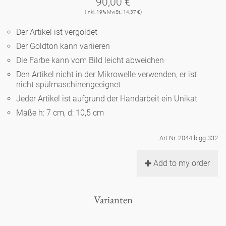
90,00 €
Noël
Teekanne
Vasen 'de Luxe'
(Inkl. 19% MwSt.: 14,37 €)
Porzellan
Goldener Käfig
Humor
Hände und Füße
Unpraktisch
Runde Teller - weiß
Der Artikel ist vergoldet
Vasen
Ozean
Korb 'de Luxe'
Der Goldton kann variieren
klassische Musiker
Bad
Ovale Teller - weiß
Spielen
Figuren
Die Farbe kann vom Bild leicht abweichen
Fressnapf
Schalen 'de Luxe'
Den Artikel nicht in der Mikrowelle verwenden, er ist
zeitgenössische Musiker
Schnickschnack
Runde Teller 'de Luxe'
Dies & Das
nicht spülmaschinengeeignet
Schachspiel Alice
Berliner Duft
Jeder Artikel ist aufgrund der Handarbeit ein Unikat
Hors d'Œvre
Kleine Kaffeetasse 'Glam'
Präsentation
Tiefe Teller - weiß
Buchstaben
Maße h: 7 cm, d: 10,5 cm
Porzellanfiguren
Einzelstücke
Espressotassen 'Glam'
Räucherstäbchenhalter
Art.Nr. 2044.blgg.332
Ovale Teller 'de Luxe'
Himmel
Alices Schachspiel 'de Luxe'
Add to my order
Lange Teller 'de Luxe'
Besteck
noch mehr Figuren
Varianten