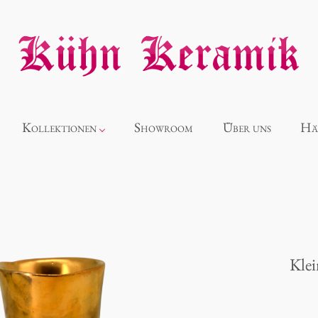
Kollektionen
Showroom
Über uns
Hä
Neuheiten
Alice
Klei
Panthéon
Souvenir