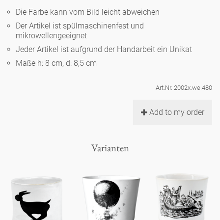
Noël
Teekanne
Vasen 'de Luxe'
Die Farbe kann vom Bild leicht abweichen
Porzellan
Goldener Käfig
Humor
Hände und Füße
Unpraktisch
Runde Teller - weiß
Der Artikel ist spülmaschinenfest und
mikrowellengeeignet
Vasen
Ozean
Korb 'de Luxe'
klassische Musiker
Bad
Jeder Artikel ist aufgrund der Handarbeit ein Unikat
Ovale Teller - weiß
Spielen
Figuren
Maße h: 8 cm, d: 8,5 cm
Fressnapf
Schalen 'de Luxe'
zeitgenössische Musiker
Schnickschnack
Runde Teller 'de Luxe'
Dies & Das
Schachspiel Alice
Berliner Duft
Art.Nr. 2002x.we.480
Hors d'Œvre
Kleine Kaffeetasse 'Glam'
Präsentation
Tiefe Teller - weiß
Buchstaben
Add to my order
Porzellanfiguren
Einzelstücke
Espressotassen 'Glam'
Räucherstäbchenhalter
Ovale Teller 'de Luxe'
Himmel
Alices Schachspiel 'de Luxe'
Varianten
Lange Teller 'de Luxe'
Besteck
noch mehr Figuren