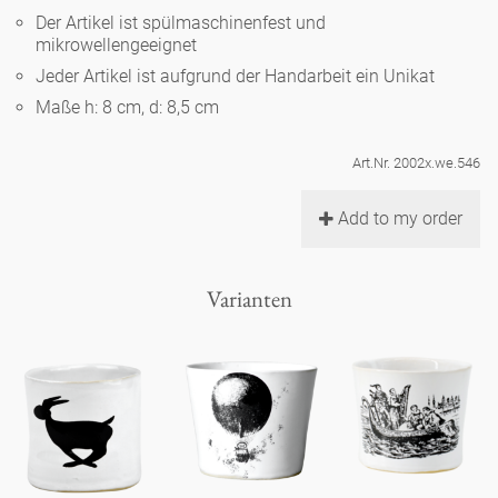
Noël
Teekanne
Der Artikel ist spülmaschinenfest und
Vasen 'de Luxe'
Porzellan
Goldener Käfig
mikrowellengeeignet
Humor
Hände und Füße
Unpraktisch
Runde Teller - weiß
Jeder Artikel ist aufgrund der Handarbeit ein Unikat
Vasen
Ozean
Korb 'de Luxe'
Maße h: 8 cm, d: 8,5 cm
klassische Musiker
Bad
Ovale Teller - weiß
Spielen
Figuren
Fressnapf
Schalen 'de Luxe'
Art.Nr. 2002x.we.546
zeitgenössische Musiker
Schnickschnack
Runde Teller 'de Luxe'
Dies & Das
Schachspiel Alice
Berliner Duft
Add to my order
Hors d'Œvre
Kleine Kaffeetasse 'Glam'
Präsentation
Tiefe Teller - weiß
Buchstaben
Porzellanfiguren
Einzelstücke
Varianten
Espressotassen 'Glam'
Räucherstäbchenhalter
Ovale Teller 'de Luxe'
Himmel
Alices Schachspiel 'de Luxe'
Lange Teller 'de Luxe'
Besteck
noch mehr Figuren