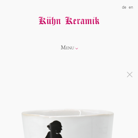
de
en
Menu
Info
Kollektionen
Showroom
Neuheiten
Über uns
Alice