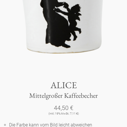
Tassen 'Glam' weiß
Panthéon
Händler
Tassen - weiß
Persönlichkeiten
Souvenir
Tassen 'Glam'
Schriftsteller
Ovale Teller - bunt
Berlin
Tassen 'de Luxe'
Schauspieler
Lange Teller - bunt
Tassen
Slumberland
Becher
Künstler
Lange Teller - weiß
Teller
ALICE
Kuchenteller
Karlos
Becher 'de Luxe'
Mode
Tiefe Teller - bunt
Mittelgroßer Kaffeebecher
zum Servieren
amuse gueule
Dosen
Babylon
Schalen
Koch
44,50 €
Tiefe Teller 'de Luxe'
Aschenbecher
(Inkl. 19% MwSt.: 7,11 €)
Etagere
Kerzenständer
Milchkännchen
Weiß
Praktisch
Königlich
Die Farbe kann vom Bild leicht abweichen
Runde Teller - bunt