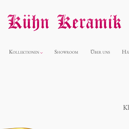
Kollektionen
Showroom
Über uns
Hä
Neuheiten
Alice
Kl
Panthéon
Souvenir