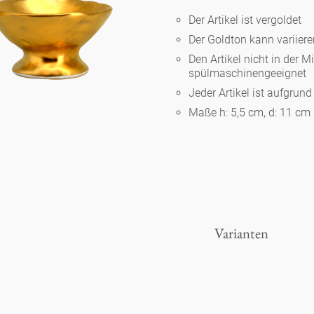
Der Artikel ist vergoldet
Der Goldton kann variier
Berlin
Den Artikel nicht in der M
spülmaschinengeeignet
Slumberland
Jeder Artikel ist aufgrun
Maße h: 5,5 cm, d: 11 cm
Karlos
Babylon
Praktisch
Varianten
Unpraktisch