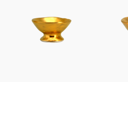
Figuren
Berliner Duft
Einzelstücke