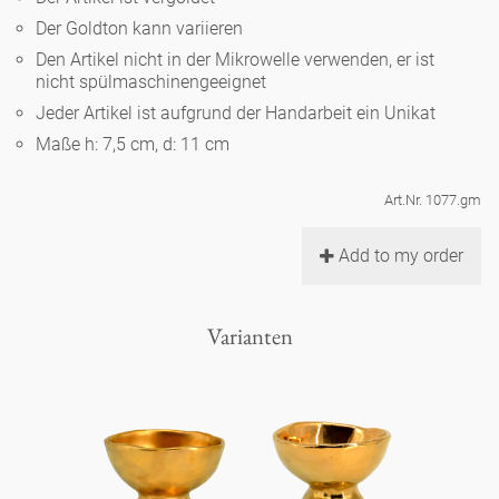
Noël
Teekanne
Vasen 'de Luxe'
Der Goldton kann variieren
Porzellan
Goldener Käfig
Humor
Hände und Füße
Unpraktisch
Runde Teller - weiß
Den Artikel nicht in der Mikrowelle verwenden, er ist
nicht spülmaschinengeeignet
Vasen
Ozean
Korb 'de Luxe'
klassische Musiker
Bad
Jeder Artikel ist aufgrund der Handarbeit ein Unikat
Ovale Teller - weiß
Spielen
Figuren
Maße h: 7,5 cm, d: 11 cm
Fressnapf
Schalen 'de Luxe'
zeitgenössische Musiker
Schnickschnack
Runde Teller 'de Luxe'
Dies & Das
Schachspiel Alice
Berliner Duft
Art.Nr. 1077.gm
Hors d'Œvre
Kleine Kaffeetasse 'Glam'
Präsentation
Tiefe Teller - weiß
Buchstaben
Add to my order
Porzellanfiguren
Einzelstücke
Espressotassen 'Glam'
Räucherstäbchenhalter
Ovale Teller 'de Luxe'
Himmel
Alices Schachspiel 'de Luxe'
Varianten
Lange Teller 'de Luxe'
Besteck
noch mehr Figuren