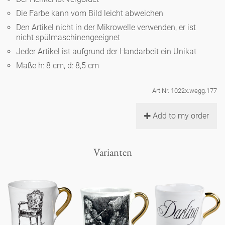
Noël
Teekanne
Vasen 'de Luxe'
Die Farbe kann vom Bild leicht abweichen
Porzellan
Goldener Käfig
Humor
Hände und Füße
Unpraktisch
Runde Teller - weiß
Den Artikel nicht in der Mikrowelle verwenden, er ist
nicht spülmaschinengeeignet
Vasen
Ozean
Korb 'de Luxe'
klassische Musiker
Bad
Jeder Artikel ist aufgrund der Handarbeit ein Unikat
Ovale Teller - weiß
Spielen
Figuren
Maße h: 8 cm, d: 8,5 cm
Fressnapf
Schalen 'de Luxe'
zeitgenössische Musiker
Schnickschnack
Runde Teller 'de Luxe'
Dies & Das
Schachspiel Alice
Berliner Duft
Art.Nr. 1022x.wegg.177
Hors d'Œvre
Kleine Kaffeetasse 'Glam'
Präsentation
Tiefe Teller - weiß
Buchstaben
Add to my order
Porzellanfiguren
Einzelstücke
Espressotassen 'Glam'
Räucherstäbchenhalter
Ovale Teller 'de Luxe'
Himmel
Alices Schachspiel 'de Luxe'
Varianten
Lange Teller 'de Luxe'
Besteck
noch mehr Figuren