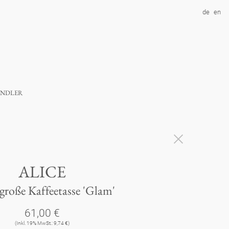
de
en
ndler
ALICE
große Kaffeetasse 'Glam'
61,00 €
(Inkl. 19% MwSt.: 9,74 €)