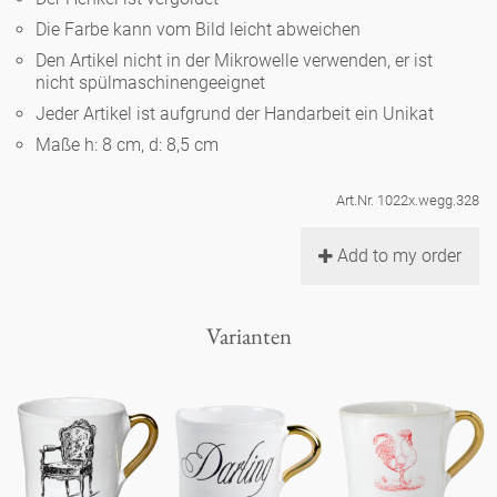
Noël
Teekanne
Vasen 'de Luxe'
Die Farbe kann vom Bild leicht abweichen
Porzellan
Goldener Käfig
Humor
Hände und Füße
Unpraktisch
Runde Teller - weiß
Den Artikel nicht in der Mikrowelle verwenden, er ist
nicht spülmaschinengeeignet
Vasen
Ozean
Korb 'de Luxe'
klassische Musiker
Bad
Jeder Artikel ist aufgrund der Handarbeit ein Unikat
Ovale Teller - weiß
Spielen
Figuren
Maße h: 8 cm, d: 8,5 cm
Fressnapf
Schalen 'de Luxe'
zeitgenössische Musiker
Schnickschnack
Runde Teller 'de Luxe'
Dies & Das
Schachspiel Alice
Berliner Duft
Art.Nr. 1022x.wegg.328
Hors d'Œvre
Kleine Kaffeetasse 'Glam'
Präsentation
Tiefe Teller - weiß
Buchstaben
Add to my order
Porzellanfiguren
Einzelstücke
Espressotassen 'Glam'
Räucherstäbchenhalter
Ovale Teller 'de Luxe'
Himmel
Alices Schachspiel 'de Luxe'
Varianten
Lange Teller 'de Luxe'
Besteck
noch mehr Figuren