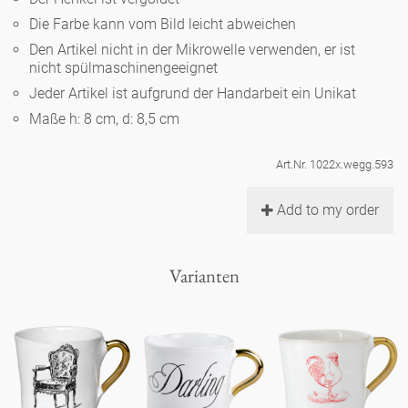
Noël
Teekanne
Vasen 'de Luxe'
Die Farbe kann vom Bild leicht abweichen
Porzellan
Goldener Käfig
Humor
Hände und Füße
Unpraktisch
Runde Teller - weiß
Den Artikel nicht in der Mikrowelle verwenden, er ist
nicht spülmaschinengeeignet
Vasen
Ozean
Korb 'de Luxe'
klassische Musiker
Bad
Jeder Artikel ist aufgrund der Handarbeit ein Unikat
Ovale Teller - weiß
Spielen
Figuren
Maße h: 8 cm, d: 8,5 cm
Fressnapf
Schalen 'de Luxe'
zeitgenössische Musiker
Schnickschnack
Runde Teller 'de Luxe'
Dies & Das
Schachspiel Alice
Berliner Duft
Art.Nr. 1022x.wegg.593
Hors d'Œvre
Kleine Kaffeetasse 'Glam'
Präsentation
Tiefe Teller - weiß
Buchstaben
Add to my order
Porzellanfiguren
Einzelstücke
Espressotassen 'Glam'
Räucherstäbchenhalter
Ovale Teller 'de Luxe'
Himmel
Alices Schachspiel 'de Luxe'
Varianten
Lange Teller 'de Luxe'
Besteck
noch mehr Figuren