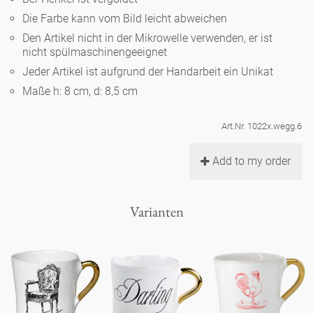
Noël
Teekanne
Vasen 'de Luxe'
Die Farbe kann vom Bild leicht abweichen
Porzellan
Goldener Käfig
Humor
Hände und Füße
Unpraktisch
Runde Teller - weiß
Den Artikel nicht in der Mikrowelle verwenden, er ist
nicht spülmaschinengeeignet
Vasen
Ozean
Korb 'de Luxe'
klassische Musiker
Bad
Jeder Artikel ist aufgrund der Handarbeit ein Unikat
Ovale Teller - weiß
Spielen
Figuren
Maße h: 8 cm, d: 8,5 cm
Fressnapf
Schalen 'de Luxe'
zeitgenössische Musiker
Schnickschnack
Runde Teller 'de Luxe'
Dies & Das
Schachspiel Alice
Berliner Duft
Art.Nr. 1022x.wegg.6
Hors d'Œvre
Kleine Kaffeetasse 'Glam'
Präsentation
Tiefe Teller - weiß
Buchstaben
Add to my order
Porzellanfiguren
Einzelstücke
Espressotassen 'Glam'
Räucherstäbchenhalter
Ovale Teller 'de Luxe'
Himmel
Alices Schachspiel 'de Luxe'
Varianten
Lange Teller 'de Luxe'
Besteck
noch mehr Figuren