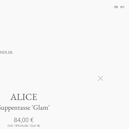
de
en
ndler
ALICE
Suppentasse 'Glam'
84,00 €
(Inkl. 19% MwSt.: 13,41 €)