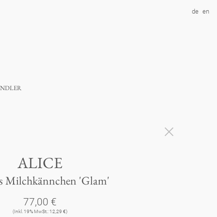
de
en
ndler
ALICE
s Milchkännchen 'Glam'
77,00 €
(Inkl. 19% MwSt.: 12,29 €)