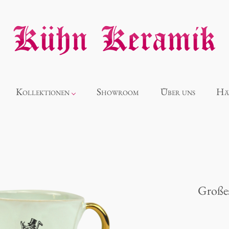
Kollektionen
Showroom
Über uns
Hä
Neuheiten
Alice
Große
Panthéon
Souvenir