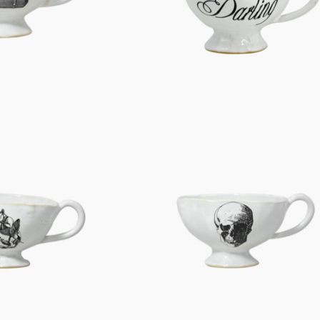
Figuren
Berliner Duft
Einzelstücke