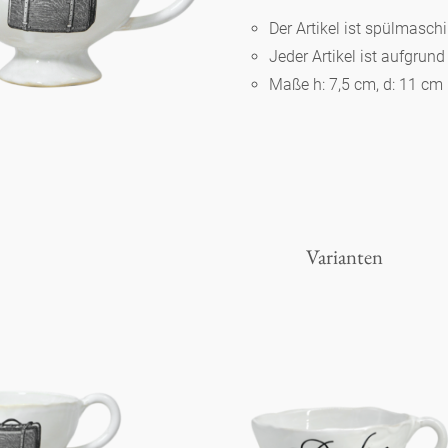
Der Artikel ist spülmasc
Jeder Artikel ist aufgrun
Berlin
Maße h: 7,5 cm, d: 11 cm
Slumberland
Karlos
Varianten
Babylon
Praktisch
Unpraktisch