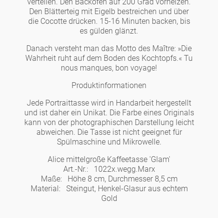
verteilen. Den Backofen auf 200 Grad vorheizen.
Den Blätterteig mit Eigelb bestreichen und über
die Cocotte drücken. 15-16 Minuten backen, bis
es gülden glänzt.
Danach versteht man das Motto des Maître: »Die
Wahrheit ruht auf dem Boden des Kochtopfs.« Tu
nous manques, bon voyage!
Produktinformationen
Jede Portraittasse wird in Handarbeit hergestellt
und ist daher ein Unikat. Die Farbe eines Originals
kann von der photogra­phischen Darstellung leicht
abweichen. Die Tasse ist nicht geeignet für
Spülmaschine und Mikrowelle.
Alice mittelgroße Kaffeetasse 'Glam'
Art.-Nr.:
1022x.wegg.Marx
Maße:
Höhe 8 cm, Durchmesser 8,5 cm
Material:
Steingut, Henkel-Glasur aus echtem
Gold