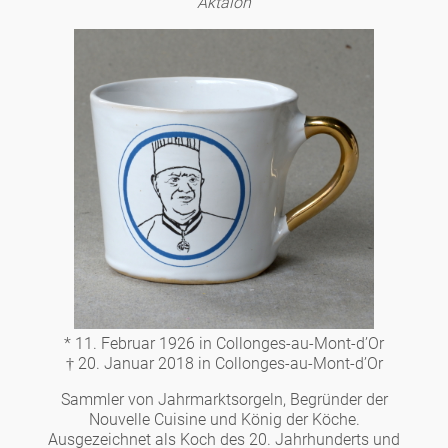
Aktaion
Tassen 'Glam' weiß
Panthéon
Händler
Tassen - weiß
Persönlichkeiten
Souvenir
Tassen 'Glam'
Schriftsteller
Ovale Teller - bunt
Berlin
Tassen 'de Luxe'
Schauspieler
Lange Teller - bunt
Tassen
Slumberland
Becher
Künstler
Lange Teller - weiß
Teller
Kuchenteller
Karlos
Becher 'de Luxe'
Mode
Tiefe Teller - bunt
zum Servieren
* 11. Februar 1926 in Collonges-au-Mont-d’Or
amuse gueule
Dosen
Babylon
† 20. Januar 2018 in Collonges-au-Mont-d’Or
Schalen
Koch
Tiefe Teller 'de Luxe'
Aschenbecher
Sammler von Jahrmarktsorgeln, Begründer der
Etagere
Kerzenständer
Nouvelle Cuisine und König der Köche.
Milchkännchen
Weiß
Praktisch
Königlich
Ausgezeichnet als Koch des 20. Jahrhunderts und
Runde Teller - bunt