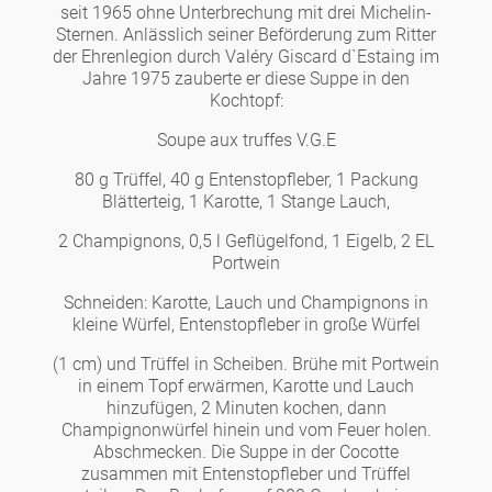
Noël
seit 1965 ohne Unterbrechung mit drei Michelin-
Teekanne
Vasen 'de Luxe'
Sternen. Anlässlich seiner Beförderung zum Ritter
Porzellan
Goldener Käfig
Humor
Hände und Füße
Unpraktisch
Runde Teller - weiß
der Ehrenlegion durch Valéry Giscard d`Estaing im
Jahre 1975 zauberte er diese Suppe in den
Vasen
Ozean
Korb 'de Luxe'
Kochtopf:
klassische Musiker
Bad
Ovale Teller - weiß
Spielen
Figuren
Soupe aux truffes V.G.E
Fressnapf
Schalen 'de Luxe'
zeitgenössische Musiker
Schnickschnack
80 g Trüffel, 40 g Entenstopfleber, 1 Packung
Runde Teller 'de Luxe'
Dies & Das
Schachspiel Alice
Berliner Duft
Blätterteig, 1 Karotte, 1 Stange Lauch,
Hors d'Œvre
Kleine Kaffeetasse 'Glam'
Präsentation
2 Champignons, 0,5 l Geflügelfond, 1 Eigelb, 2 EL
Tiefe Teller - weiß
Buchstaben
Porzellanfiguren
Portwein
Einzelstücke
Espressotassen 'Glam'
Räucherstäbchenhalter
Schneiden: Karotte, Lauch und Champignons in
Ovale Teller 'de Luxe'
Himmel
Alices Schachspiel 'de Luxe'
kleine Würfel, Entenstopfleber in große Würfel
(1 cm) und Trüffel in Scheiben. Brühe mit Portwein
Lange Teller 'de Luxe'
Besteck
noch mehr Figuren
in einem Topf erwärmen, Karotte und Lauch
hinzufügen, 2 Minuten kochen, dann
Champignonwürfel hinein und vom Feuer holen.
Abschmecken. Die Suppe in der Cocotte
zusammen mit Entenstopfleber und Trüffel