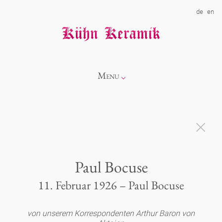
de
en
Menu
Info
Kollektionen
Paul Bocuse
Showroom
Neuheiten
11. Februar 1926 – Paul Bocuse
Über uns
Alice
von unserem Korrespondenten Arthur Baron von