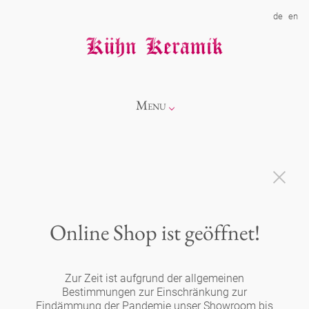
de
en
Menu
Info
Kollektionen
Online Shop ist geöffnet!
Showroom
Neuheiten
Zur Zeit ist aufgrund der allgemeinen
Über uns
Alice
Bestimmungen zur Einschränkung zur
Eindämmung der Pandemie unser Showroom bis