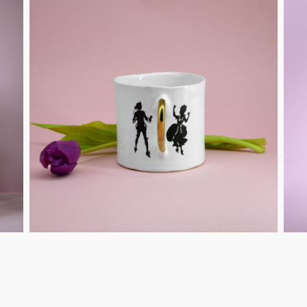
Berlin
Slumberland
Karlos
Babylon
Praktisch
Unpraktisch