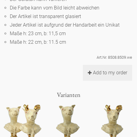
Noël
Teekanne
Vasen 'de Luxe'
Die Farbe kann vom Bild leicht abweichen
Porzellan
Goldener Käfig
Humor
Hände und Füße
Unpraktisch
Runde Teller - weiß
Der Artikel ist transparent glasiert
Vasen
Jeder Artikel ist aufgrund der Handarbeit ein Unikat
Ozean
Korb 'de Luxe'
klassische Musiker
Bad
Ovale Teller - weiß
Spielen
Maße h: 23 cm, b: 11,5 cm
Figuren
Fressnapf
Maße h: 22 cm, b: 11.5 cm
Schalen 'de Luxe'
zeitgenössische Musiker
Schnickschnack
Runde Teller 'de Luxe'
Dies & Das
Schachspiel Alice
Berliner Duft
Art.Nr. 8508.8509.we
Hors d'Œvre
Kleine Kaffeetasse 'Glam'
Präsentation
Tiefe Teller - weiß
Buchstaben
Porzellanfiguren
Add to my order
Einzelstücke
Espressotassen 'Glam'
Räucherstäbchenhalter
Ovale Teller 'de Luxe'
Himmel
Alices Schachspiel 'de Luxe'
Varianten
Lange Teller 'de Luxe'
Besteck
noch mehr Figuren