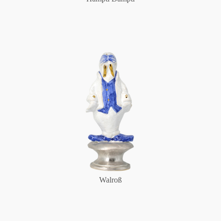
Walroß