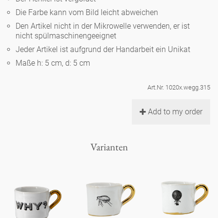
Noël
Teekanne
Vasen 'de Luxe'
Die Farbe kann vom Bild leicht abweichen
Porzellan
Goldener Käfig
Humor
Hände und Füße
Unpraktisch
Runde Teller - weiß
Den Artikel nicht in der Mikrowelle verwenden, er ist
nicht spülmaschinengeeignet
Vasen
Ozean
Korb 'de Luxe'
klassische Musiker
Bad
Jeder Artikel ist aufgrund der Handarbeit ein Unikat
Ovale Teller - weiß
Spielen
Figuren
Maße h: 5 cm, d: 5 cm
Fressnapf
Schalen 'de Luxe'
zeitgenössische Musiker
Schnickschnack
Runde Teller 'de Luxe'
Dies & Das
Schachspiel Alice
Berliner Duft
Art.Nr. 1020x.wegg.315
Hors d'Œvre
Kleine Kaffeetasse 'Glam'
Präsentation
Tiefe Teller - weiß
Buchstaben
Add to my order
Porzellanfiguren
Einzelstücke
Espressotassen 'Glam'
Räucherstäbchenhalter
Ovale Teller 'de Luxe'
Himmel
Alices Schachspiel 'de Luxe'
Varianten
Lange Teller 'de Luxe'
Besteck
noch mehr Figuren