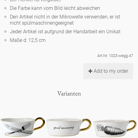
Noël
Teekanne
Vasen 'de Luxe'
Die Farbe kann vom Bild leicht abweichen
Porzellan
Goldener Käfig
Humor
Hände und Füße
Unpraktisch
Runde Teller - weiß
Den Artikel nicht in der Mikrowelle verwenden, er ist
nicht spülmaschinengeeignet
Vasen
Ozean
Korb 'de Luxe'
klassische Musiker
Bad
Jeder Artikel ist aufgrund der Handarbeit ein Unikat
Ovale Teller - weiß
Spielen
Figuren
Maße d: 12,5 cm
Fressnapf
Schalen 'de Luxe'
zeitgenössische Musiker
Schnickschnack
Runde Teller 'de Luxe'
Dies & Das
Schachspiel Alice
Berliner Duft
Art.Nr. 1023.wegg.47
Hors d'Œvre
Kleine Kaffeetasse 'Glam'
Präsentation
Tiefe Teller - weiß
Buchstaben
Add to my order
Porzellanfiguren
Einzelstücke
Espressotassen 'Glam'
Räucherstäbchenhalter
Ovale Teller 'de Luxe'
Himmel
Alices Schachspiel 'de Luxe'
Varianten
Lange Teller 'de Luxe'
Besteck
noch mehr Figuren