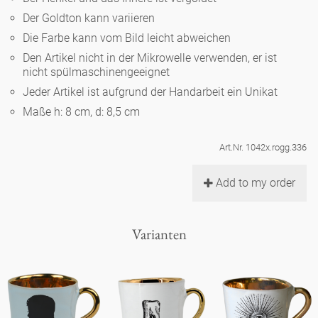
Noël
Teekanne
Vasen 'de Luxe'
Der Goldton kann variieren
Porzellan
Goldener Käfig
Humor
Hände und Füße
Unpraktisch
Runde Teller - weiß
Die Farbe kann vom Bild leicht abweichen
Vasen
Den Artikel nicht in der Mikrowelle verwenden, er ist
Ozean
Korb 'de Luxe'
klassische Musiker
Bad
nicht spülmaschinengeeignet
Ovale Teller - weiß
Spielen
Figuren
Jeder Artikel ist aufgrund der Handarbeit ein Unikat
Fressnapf
Schalen 'de Luxe'
zeitgenössische Musiker
Schnickschnack
Maße h: 8 cm, d: 8,5 cm
Runde Teller 'de Luxe'
Dies & Das
Schachspiel Alice
Berliner Duft
Hors d'Œvre
Art.Nr. 1042x.rogg.336
Kleine Kaffeetasse 'Glam'
Präsentation
Tiefe Teller - weiß
Buchstaben
Porzellanfiguren
Einzelstücke
Add to my order
Espressotassen 'Glam'
Räucherstäbchenhalter
Ovale Teller 'de Luxe'
Himmel
Alices Schachspiel 'de Luxe'
Varianten
Lange Teller 'de Luxe'
Besteck
noch mehr Figuren