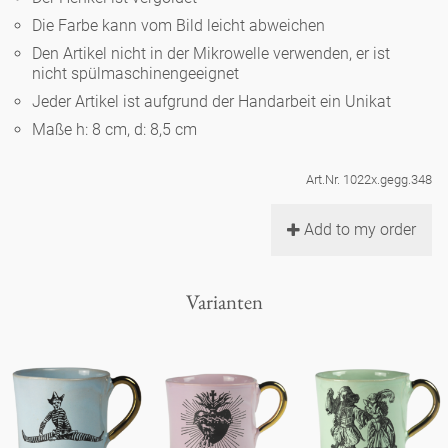
Noël
Teekanne
Vasen 'de Luxe'
Die Farbe kann vom Bild leicht abweichen
Porzellan
Goldener Käfig
Humor
Hände und Füße
Unpraktisch
Runde Teller - weiß
Den Artikel nicht in der Mikrowelle verwenden, er ist
nicht spülmaschinengeeignet
Vasen
Ozean
Korb 'de Luxe'
klassische Musiker
Bad
Jeder Artikel ist aufgrund der Handarbeit ein Unikat
Ovale Teller - weiß
Spielen
Figuren
Maße h: 8 cm, d: 8,5 cm
Fressnapf
Schalen 'de Luxe'
zeitgenössische Musiker
Schnickschnack
Runde Teller 'de Luxe'
Dies & Das
Schachspiel Alice
Berliner Duft
Art.Nr. 1022x.gegg.348
Hors d'Œvre
Kleine Kaffeetasse 'Glam'
Präsentation
Tiefe Teller - weiß
Buchstaben
Add to my order
Porzellanfiguren
Einzelstücke
Espressotassen 'Glam'
Räucherstäbchenhalter
Ovale Teller 'de Luxe'
Himmel
Alices Schachspiel 'de Luxe'
Varianten
Lange Teller 'de Luxe'
Besteck
noch mehr Figuren