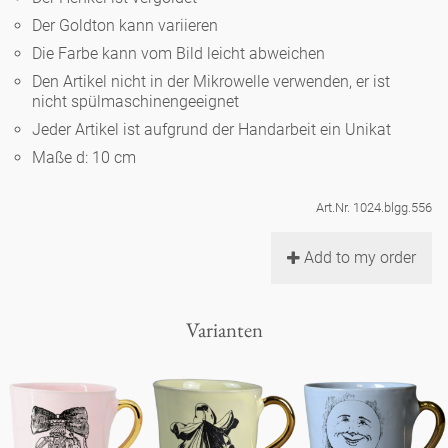
Noël
Teekanne
Vasen 'de Luxe'
Der Goldton kann variieren
Porzellan
Goldener Käfig
Humor
Hände und Füße
Unpraktisch
Runde Teller - weiß
Die Farbe kann vom Bild leicht abweichen
Vasen
Den Artikel nicht in der Mikrowelle verwenden, er ist
Ozean
Korb 'de Luxe'
klassische Musiker
Bad
nicht spülmaschinengeeignet
Ovale Teller - weiß
Spielen
Figuren
Jeder Artikel ist aufgrund der Handarbeit ein Unikat
Fressnapf
Schalen 'de Luxe'
zeitgenössische Musiker
Schnickschnack
Maße d: 10 cm
Runde Teller 'de Luxe'
Dies & Das
Schachspiel Alice
Berliner Duft
Hors d'Œvre
Art.Nr. 1024.blgg.556
Kleine Kaffeetasse 'Glam'
Präsentation
Tiefe Teller - weiß
Buchstaben
Porzellanfiguren
Einzelstücke
Add to my order
Espressotassen 'Glam'
Räucherstäbchenhalter
Ovale Teller 'de Luxe'
Himmel
Alices Schachspiel 'de Luxe'
Varianten
Lange Teller 'de Luxe'
Besteck
noch mehr Figuren