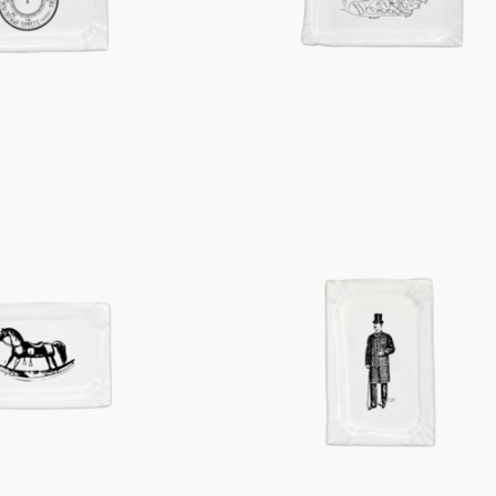
Figuren
Berliner Duft
Einzelstücke