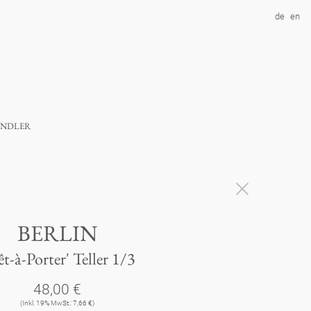
de
en
ndler
BERLIN
êt-à-Porter' Teller 1/3
48,00 €
(Inkl. 19% MwSt.: 7,66 €)