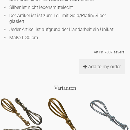
Noël
Teekanne
Vasen 'de Luxe'
Silber ist nicht lebensmittelecht
Porzellan
Goldener Käfig
Humor
Hände und Füße
Unpraktisch
Runde Teller - weiß
Der Artikel ist ist zum Teil mit Gold/Platin/Silber
glasiert
Vasen
Ozean
Korb 'de Luxe'
klassische Musiker
Bad
Jeder Artikel ist aufgrund der Handarbeit ein Unikat
Ovale Teller - weiß
Spielen
Figuren
Maße l: 30 cm
Fressnapf
Schalen 'de Luxe'
zeitgenössische Musiker
Schnickschnack
Runde Teller 'de Luxe'
Dies & Das
Schachspiel Alice
Berliner Duft
Art.Nr. 7037.several
Hors d'Œvre
Kleine Kaffeetasse 'Glam'
Präsentation
Tiefe Teller - weiß
Buchstaben
Add to my order
Porzellanfiguren
Einzelstücke
Espressotassen 'Glam'
Räucherstäbchenhalter
Ovale Teller 'de Luxe'
Himmel
Alices Schachspiel 'de Luxe'
Varianten
Lange Teller 'de Luxe'
Besteck
noch mehr Figuren