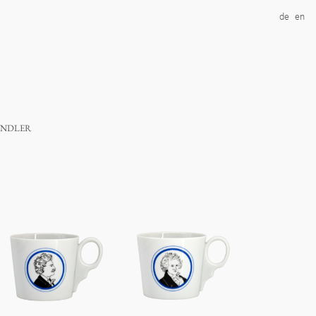
de
en
ndler