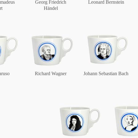
Amadeus
Georg Friedrich
Leonard Bernstein
rt
Händel
Berlin
Slumberland
Karlos
aruso
Richard Wagner
Johann Sebastian Bach
Babylon
Praktisch
Unpraktisch