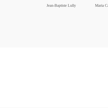
Figuren
Jean-Baptiste Lully
Maria Ca
Berliner Duft
Einzelstücke