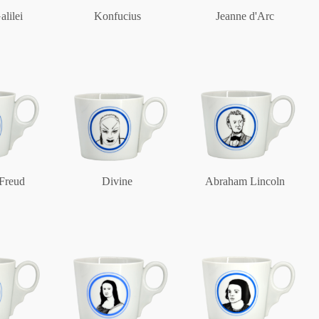
Figuren
alilei
Konfucius
Jeanne d'Arc
Berliner Duft
Einzelstücke
Freud
Divine
Abraham Lincoln