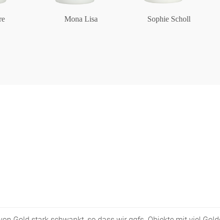
re
Mona Lisa
Sophie Scholl
s von Gold stark schwankt, so dass wir ggfs. Objekte mit viel Go