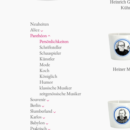
Heinrich G
Küh
Neuheiten
Alice
Porzellan
Panthéon
Ozean
Persönlichkeiten
Tassen 'Glam' weiß
Schriftsteller
Tassen - weiß
Schauspieler
Tassen 'Glam'
Künstler
Tassen 'de Luxe'
Mode
Heiner M
Becher
Koch
Becher 'de Luxe'
Königlich
Schalen
Humor
Milchkännchen
klassische Musiker
zeitgenössische Musiker
Souvenir
Runde Teller - weiß
Berlin
Runde Teller - bunt
Noël
Slumberland
Runde Teller 'de Luxe'
Tassen
Kuchenteller
Karlos
Ovale Teller - weiß
Teller
Teekanne
Fressnapf
Babylon
Ovale Teller - bunt
zum Servieren
Etagere
Vasen 'de Luxe'
Korb 'de Luxe'
Praktisch