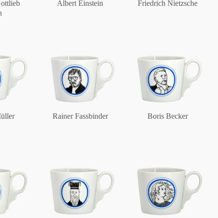
ottlieb
Albert Einstein
Friedrich Nietzsche
n
Berlin
Slumberland
Karlos
üller
Rainer Fassbinder
Boris Becker
Babylon
Praktisch
Unpraktisch