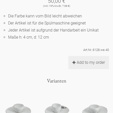
50,00 €
Noël
Teekanne
Vasen 'de Luxe'
(Inkl. 19% MwSt.: 7,98 €)
Porzellan
Goldener Käfig
Humor
Hände und Füße
Unpraktisch
Runde Teller - weiß
Die Farbe kann vom Bild leicht abweichen
Vasen
Ozean
Korb 'de Luxe'
Der Artikel ist für die Spülmaschine geeignet
klassische Musiker
Bad
Ovale Teller - weiß
Spielen
Figuren
Jeder Artikel ist aufgrund der Handarbeit ein Unikat
Fressnapf
Schalen 'de Luxe'
Maße h: 4 cm, d: 12 cm
zeitgenössische Musiker
Schnickschnack
Runde Teller 'de Luxe'
Dies & Das
Schachspiel Alice
Berliner Duft
Art.Nr. 6128.we.40
Hors d'Œvre
Kleine Kaffeetasse 'Glam'
Präsentation
Tiefe Teller - weiß
Buchstaben
Porzellanfiguren
Einzelstücke
Add to my order
Espressotassen 'Glam'
Räucherstäbchenhalter
Ovale Teller 'de Luxe'
Himmel
Alices Schachspiel 'de Luxe'
Varianten
Lange Teller 'de Luxe'
Besteck
noch mehr Figuren