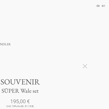
de
en
ndler
SOUVENIR
SÜPER Wale set
195,00 €
(Inkl. 19% MwSt.: 31,13 €)