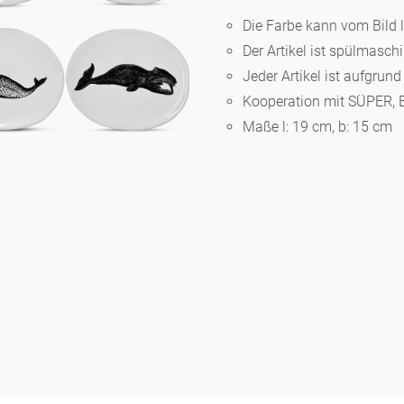
Die Farbe kann vom Bild 
Der Artikel ist spülmasc
Berlin
Jeder Artikel ist aufgrun
Kooperation mit SÜPER, B
Slumberland
Maße l: 19 cm, b: 15 cm
Karlos
Babylon
Praktisch
Unpraktisch