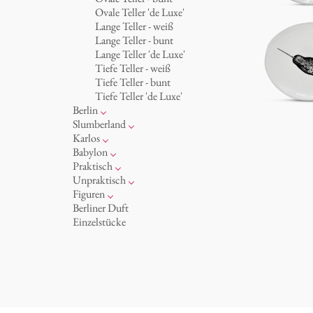
Becher 'de Luxe'
Königlich
Ovale Teller 'de Luxe'
Schalen
Humor
Lange Teller - weiß
Milchkännchen
klassische Musiker
Lange Teller - bunt
zeitgenössische Musiker
Lange Teller 'de Luxe'
Tiefe Teller - weiß
Tiefe Teller - bunt
Tiefe Teller 'de Luxe'
Berlin
Noël
Slumberland
Tassen
Kuchenteller
Karlos
Teller
Teekanne
Fressnapf
Babylon
zum Servieren
Etagere
Vasen 'de Luxe'
Korb 'de Luxe'
Praktisch
Aschenbecher
amuse gueule
Vasen
Schalen 'de Luxe'
Hände und Füße
Unpraktisch
Dosen
Weiß
Bad
Spielen
Figuren
Kerzenständer
Goldener Käfig
Räucherstäbchenhalter
Dies & Das
Schachspiel Alice
Berliner Duft
Schnickschnack
Buchstaben
Porzellanfiguren
Einzelstücke
Präsentation
Himmel
noch mehr Figuren
Besteck