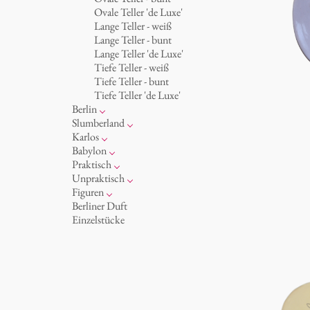
Becher 'de Luxe'
Königlich
Ovale Teller 'de Luxe'
Schalen
Humor
Lange Teller - weiß
Milchkännchen
klassische Musiker
Lange Teller - bunt
zeitgenössische Musiker
Lange Teller 'de Luxe'
Tiefe Teller - weiß
Tiefe Teller - bunt
Tiefe Teller 'de Luxe'
Berlin
Noël
Slumberland
Tassen
Kuchenteller
Karlos
Teller
Teekanne
Fressnapf
Babylon
zum Servieren
Etagere
Vasen 'de Luxe'
Korb 'de Luxe'
Praktisch
Aschenbecher
amuse gueule
Vasen
Schalen 'de Luxe'
Hände und Füße
Unpraktisch
Dosen
Weiß
Bad
Spielen
Figuren
Kerzenständer
Goldener Käfig
Räucherstäbchenhalter
Dies & Das
Schachspiel Alice
Berliner Duft
Schnickschnack
Buchstaben
Porzellanfiguren
Einzelstücke
Präsentation
Himmel
noch mehr Figuren
Besteck