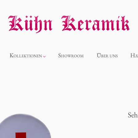
Kollektionen
Showroom
Über uns
Hä
Neuheiten
Alice
Seh
Panthéon
Souvenir