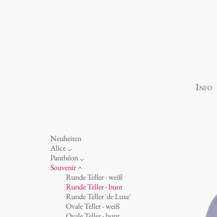
Info
Neuheiten
Alice
Porzellan
Panthéon
Ozean
Persönlichkeiten
Souvenir
Tassen 'Glam' weiß
Schriftsteller
Runde Teller - weiß
Tassen - weiß
Schauspieler
Runde Teller - bunt
Tassen 'Glam'
Künstler
Runde Teller 'de Luxe'
Tassen 'de Luxe'
Mode
Ovale Teller - weiß
Becher
Koch
Ovale Teller - bunt