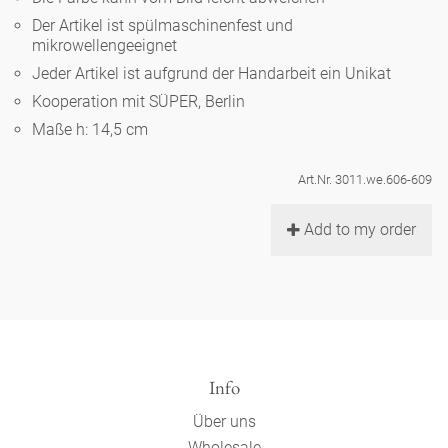
Noël
Teekanne
Vasen 'de Luxe'
Der Artikel ist spülmaschinenfest und
Porzellan
Goldener Käfig
Humor
Hände und Füße
mikrowellengeeignet
Unpraktisch
Runde Teller - weiß
Jeder Artikel ist aufgrund der Handarbeit ein Unikat
Vasen
Ozean
Korb 'de Luxe'
klassische Musiker
Bad
Kooperation mit SÜPER, Berlin
Ovale Teller - weiß
Spielen
Figuren
Maße h: 14,5 cm
Fressnapf
Schalen 'de Luxe'
zeitgenössische Musiker
Schnickschnack
Runde Teller 'de Luxe'
Dies & Das
Schachspiel Alice
Berliner Duft
Art.Nr. 3011.we.606-609
Hors d'Œvre
Kleine Kaffeetasse 'Glam'
Präsentation
Tiefe Teller - weiß
Buchstaben
Add to my order
Porzellanfiguren
Einzelstücke
Espressotassen 'Glam'
Räucherstäbchenhalter
Ovale Teller 'de Luxe'
Himmel
Alices Schachspiel 'de Luxe'
Lange Teller 'de Luxe'
Besteck
noch mehr Figuren
Info
Über uns
Wholesale