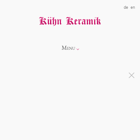
de
en
Menu
Info
Kollektionen
Showroom
Neuheiten
Über uns
Alice