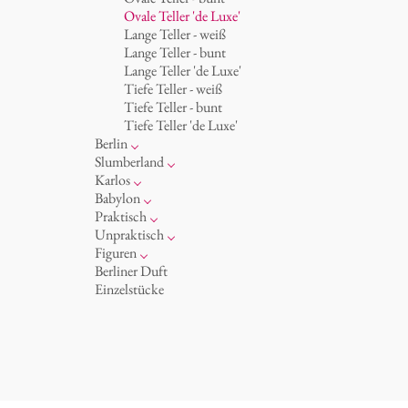
Becher 'de Luxe'
Königlich
Ovale Teller 'de Luxe'
Schalen
Humor
Lange Teller - weiß
Milchkännchen
klassische Musiker
Lange Teller - bunt
zeitgenössische Musiker
Lange Teller 'de Luxe'
Tiefe Teller - weiß
Tiefe Teller - bunt
Tiefe Teller 'de Luxe'
Berlin
Noël
Slumberland
Tassen
Kuchenteller
Karlos
Teller
Teekanne
Fressnapf
Babylon
zum Servieren
Etagere
Vasen 'de Luxe'
Korb 'de Luxe'
Praktisch
Aschenbecher
amuse gueule
Vasen
Schalen 'de Luxe'
Hände und Füße
Unpraktisch
Dosen
Weiß
Bad
Spielen
Figuren
Kerzenständer
Goldener Käfig
Räucherstäbchenhalter
Dies & Das
Schachspiel Alice
Berliner Duft
Schnickschnack
Buchstaben
Porzellanfiguren
Einzelstücke
Präsentation
Himmel
noch mehr Figuren
Besteck