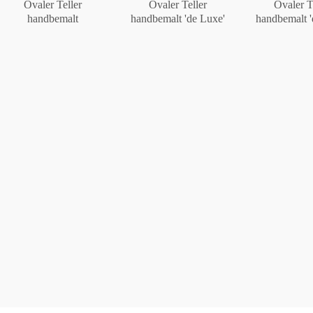
Ovaler Teller
Ovaler Teller
Ovaler T
handbemalt
handbemalt 'de Luxe'
handbemalt '
Berlin
Slumberland
Karlos
Babylon
Praktisch
Unpraktisch