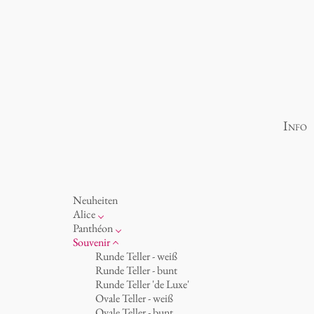
Info
Neuheiten
Alice
Porzellan
Panthéon
Ozean
Persönlichkeiten
Souvenir
Tassen 'Glam' weiß
Schriftsteller
Runde Teller - weiß
Tassen - weiß
Schauspieler
Runde Teller - bunt
Tassen 'Glam'
Künstler
Runde Teller 'de Luxe'
Tassen 'de Luxe'
Mode
Ovale Teller - weiß
Becher
Koch
Ovale Teller - bunt