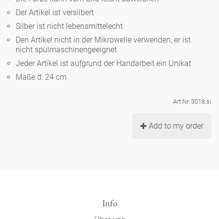
Noël
Teekanne
Vasen 'de Luxe'
Der Artikel ist versilbert
Porzellan
Goldener Käfig
Humor
Hände und Füße
Unpraktisch
Runde Teller - weiß
Silber ist nicht lebensmittelecht
Vasen
Den Artikel nicht in der Mikrowelle verwenden, er ist
Ozean
Korb 'de Luxe'
klassische Musiker
Bad
nicht spülmaschinengeeignet
Ovale Teller - weiß
Spielen
Figuren
Jeder Artikel ist aufgrund der Handarbeit ein Unikat
Fressnapf
Schalen 'de Luxe'
zeitgenössische Musiker
Schnickschnack
Maße d: 24 cm
Runde Teller 'de Luxe'
Dies & Das
Schachspiel Alice
Berliner Duft
Hors d'Œvre
Art.Nr. 3018.si
Kleine Kaffeetasse 'Glam'
Präsentation
Tiefe Teller - weiß
Buchstaben
Porzellanfiguren
Einzelstücke
Add to my order
Espressotassen 'Glam'
Räucherstäbchenhalter
Ovale Teller 'de Luxe'
Himmel
Alices Schachspiel 'de Luxe'
Lange Teller 'de Luxe'
Besteck
noch mehr Figuren
Info