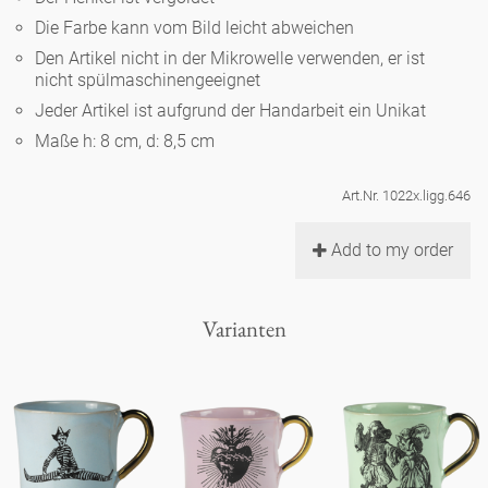
Noël
Teekanne
Vasen 'de Luxe'
Die Farbe kann vom Bild leicht abweichen
Porzellan
Goldener Käfig
Humor
Hände und Füße
Unpraktisch
Runde Teller - weiß
Den Artikel nicht in der Mikrowelle verwenden, er ist
nicht spülmaschinengeeignet
Vasen
Ozean
Korb 'de Luxe'
klassische Musiker
Bad
Jeder Artikel ist aufgrund der Handarbeit ein Unikat
Ovale Teller - weiß
Spielen
Figuren
Maße h: 8 cm, d: 8,5 cm
Fressnapf
Schalen 'de Luxe'
zeitgenössische Musiker
Schnickschnack
Runde Teller 'de Luxe'
Dies & Das
Schachspiel Alice
Berliner Duft
Art.Nr. 1022x.ligg.646
Hors d'Œvre
Kleine Kaffeetasse 'Glam'
Präsentation
Tiefe Teller - weiß
Buchstaben
Add to my order
Porzellanfiguren
Einzelstücke
Espressotassen 'Glam'
Räucherstäbchenhalter
Ovale Teller 'de Luxe'
Himmel
Alices Schachspiel 'de Luxe'
Varianten
Lange Teller 'de Luxe'
Besteck
noch mehr Figuren