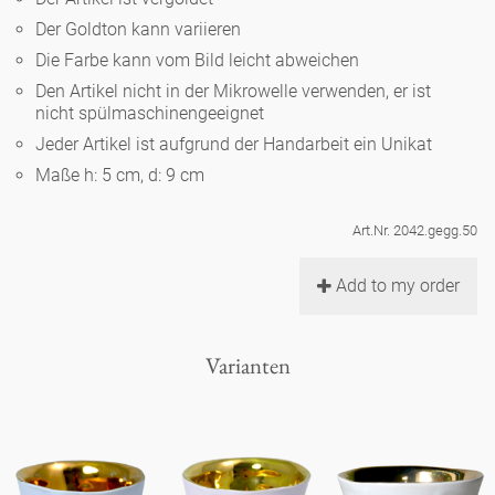
Noël
Teekanne
Vasen 'de Luxe'
Der Goldton kann variieren
Porzellan
Goldener Käfig
Humor
Hände und Füße
Unpraktisch
Runde Teller - weiß
Die Farbe kann vom Bild leicht abweichen
Vasen
Den Artikel nicht in der Mikrowelle verwenden, er ist
Ozean
Korb 'de Luxe'
klassische Musiker
Bad
nicht spülmaschinengeeignet
Ovale Teller - weiß
Spielen
Figuren
Jeder Artikel ist aufgrund der Handarbeit ein Unikat
Fressnapf
Schalen 'de Luxe'
zeitgenössische Musiker
Schnickschnack
Maße h: 5 cm, d: 9 cm
Runde Teller 'de Luxe'
Dies & Das
Schachspiel Alice
Berliner Duft
Hors d'Œvre
Art.Nr. 2042.gegg.50
Kleine Kaffeetasse 'Glam'
Präsentation
Tiefe Teller - weiß
Buchstaben
Porzellanfiguren
Einzelstücke
Add to my order
Espressotassen 'Glam'
Räucherstäbchenhalter
Ovale Teller 'de Luxe'
Himmel
Alices Schachspiel 'de Luxe'
Varianten
Lange Teller 'de Luxe'
Besteck
noch mehr Figuren