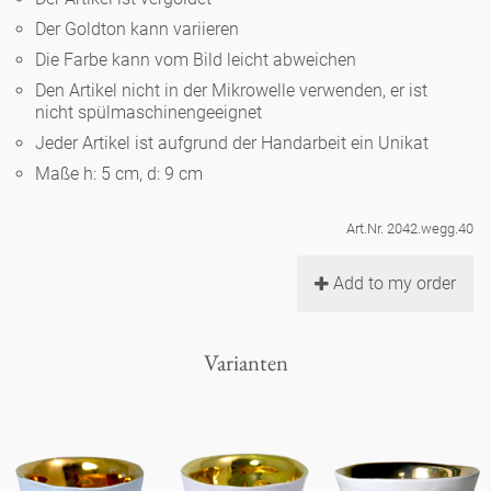
Noël
Teekanne
Vasen 'de Luxe'
Der Goldton kann variieren
Porzellan
Goldener Käfig
Humor
Hände und Füße
Unpraktisch
Runde Teller - weiß
Die Farbe kann vom Bild leicht abweichen
Vasen
Den Artikel nicht in der Mikrowelle verwenden, er ist
Ozean
Korb 'de Luxe'
klassische Musiker
Bad
nicht spülmaschinengeeignet
Ovale Teller - weiß
Spielen
Figuren
Jeder Artikel ist aufgrund der Handarbeit ein Unikat
Fressnapf
Schalen 'de Luxe'
zeitgenössische Musiker
Schnickschnack
Maße h: 5 cm, d: 9 cm
Runde Teller 'de Luxe'
Dies & Das
Schachspiel Alice
Berliner Duft
Hors d'Œvre
Art.Nr. 2042.wegg.40
Kleine Kaffeetasse 'Glam'
Präsentation
Tiefe Teller - weiß
Buchstaben
Porzellanfiguren
Einzelstücke
Add to my order
Espressotassen 'Glam'
Räucherstäbchenhalter
Ovale Teller 'de Luxe'
Himmel
Alices Schachspiel 'de Luxe'
Varianten
Lange Teller 'de Luxe'
Besteck
noch mehr Figuren