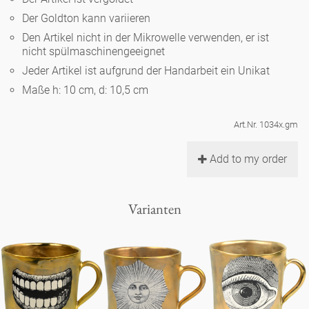
Noël
Teekanne
Vasen 'de Luxe'
Der Goldton kann variieren
Porzellan
Goldener Käfig
Humor
Hände und Füße
Unpraktisch
Runde Teller - weiß
Den Artikel nicht in der Mikrowelle verwenden, er ist
nicht spülmaschinengeeignet
Vasen
Ozean
Korb 'de Luxe'
klassische Musiker
Bad
Jeder Artikel ist aufgrund der Handarbeit ein Unikat
Ovale Teller - weiß
Spielen
Figuren
Maße h: 10 cm, d: 10,5 cm
Fressnapf
Schalen 'de Luxe'
zeitgenössische Musiker
Schnickschnack
Runde Teller 'de Luxe'
Dies & Das
Schachspiel Alice
Berliner Duft
Art.Nr. 1034x.gm
Hors d'Œvre
Kleine Kaffeetasse 'Glam'
Präsentation
Tiefe Teller - weiß
Buchstaben
Add to my order
Porzellanfiguren
Einzelstücke
Espressotassen 'Glam'
Räucherstäbchenhalter
Ovale Teller 'de Luxe'
Himmel
Alices Schachspiel 'de Luxe'
Varianten
Lange Teller 'de Luxe'
Besteck
noch mehr Figuren