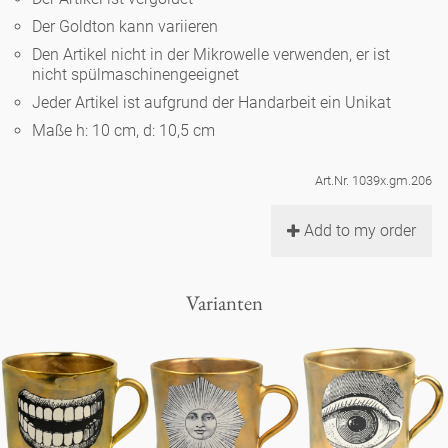
Noël
Teekanne
Vasen 'de Luxe'
Der Goldton kann variieren
Porzellan
Goldener Käfig
Humor
Hände und Füße
Unpraktisch
Runde Teller - weiß
Den Artikel nicht in der Mikrowelle verwenden, er ist
nicht spülmaschinengeeignet
Vasen
Ozean
Korb 'de Luxe'
klassische Musiker
Bad
Jeder Artikel ist aufgrund der Handarbeit ein Unikat
Ovale Teller - weiß
Spielen
Figuren
Maße h: 10 cm, d: 10,5 cm
Fressnapf
Schalen 'de Luxe'
zeitgenössische Musiker
Schnickschnack
Runde Teller 'de Luxe'
Dies & Das
Schachspiel Alice
Berliner Duft
Art.Nr. 1039x.gm.206
Hors d'Œvre
Kleine Kaffeetasse 'Glam'
Präsentation
Tiefe Teller - weiß
Buchstaben
Add to my order
Porzellanfiguren
Einzelstücke
Espressotassen 'Glam'
Räucherstäbchenhalter
Ovale Teller 'de Luxe'
Himmel
Alices Schachspiel 'de Luxe'
Varianten
Lange Teller 'de Luxe'
Besteck
noch mehr Figuren