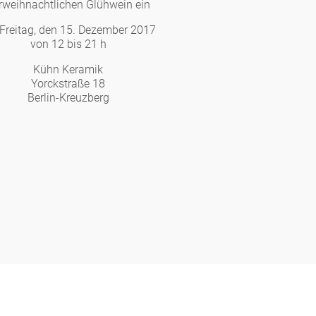
rweihnachtlichen Glühwein ein
Freitag, den 15. Dezember 2017
Berlin
von 12 bis 21 h
Kühn Keramik
Yorckstraße 18
Slumberland
Berlin-Kreuzberg
Karlos
Babylon
Praktisch
Unpraktisch