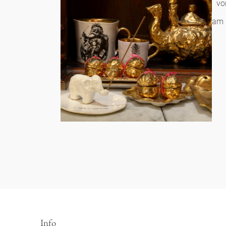
vo
am 
Info