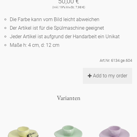
50,00 €
Noël
Teekanne
Vasen 'de Luxe'
(Inkl. 19% MwSt.: 7,98 €)
Porzellan
Goldener Käfig
Humor
Hände und Füße
Unpraktisch
Runde Teller - weiß
Die Farbe kann vom Bild leicht abweichen
Vasen
Ozean
Korb 'de Luxe'
Der Artikel ist für die Spülmaschine geeignet
klassische Musiker
Bad
Ovale Teller - weiß
Spielen
Figuren
Jeder Artikel ist aufgrund der Handarbeit ein Unikat
Fressnapf
Schalen 'de Luxe'
Maße h: 4 cm, d: 12 cm
zeitgenössische Musiker
Schnickschnack
Runde Teller 'de Luxe'
Dies & Das
Schachspiel Alice
Berliner Duft
Art.Nr. 6134.ge.604
Hors d'Œvre
Kleine Kaffeetasse 'Glam'
Präsentation
Tiefe Teller - weiß
Buchstaben
Porzellanfiguren
Einzelstücke
Add to my order
Espressotassen 'Glam'
Räucherstäbchenhalter
Ovale Teller 'de Luxe'
Himmel
Alices Schachspiel 'de Luxe'
Varianten
Lange Teller 'de Luxe'
Besteck
noch mehr Figuren