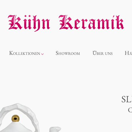
Kollektionen
Showroom
Über uns
Hä
Neuheiten
Alice
S
C
Panthéon
Souvenir