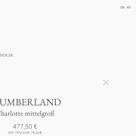
de
en
ndler
LUMBERLAND
harlotte mittelgroß
477,50 €
(Inkl. 19% MwSt.: 76,24 €)