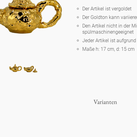
Der Artikel ist vergoldet
Der Goldton kann variier
Berlin
Den Artikel nicht in der M
spülmaschinengeeignet
Slumberland
Jeder Artikel ist aufgrun
Maße h: 17 cm, d: 15 cm
Karlos
Babylon
Praktisch
Varianten
Unpraktisch