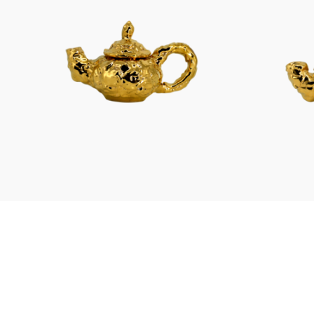
Figuren
Berliner Duft
Einzelstücke