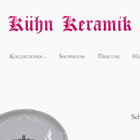
Kollektionen
Showroom
Über uns
Hä
Neuheiten
Alice
Seh
Panthéon
Souvenir