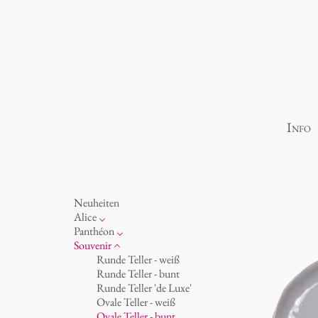
Info
Neuheiten
Alice
Porzellan
Panthéon
Ozean
Persönlichkeiten
Souvenir
Tassen 'Glam' weiß
Schriftsteller
Runde Teller - weiß
Tassen - weiß
Schauspieler
Runde Teller - bunt
Tassen 'Glam'
Künstler
Runde Teller 'de Luxe'
Tassen 'de Luxe'
Mode
Ovale Teller - weiß
Becher
Koch
Ovale Teller - bunt