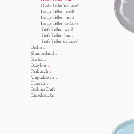
Becher 'de Luxe'
Königlich
Ovale Teller 'de Luxe'
Schalen
Humor
Lange Teller - weiß
Milchkännchen
klassische Musiker
Lange Teller - bunt
zeitgenössische Musiker
Lange Teller 'de Luxe'
Tiefe Teller - weiß
Tiefe Teller - bunt
Tiefe Teller 'de Luxe'
Berlin
Noël
Slumberland
Tassen
Kuchenteller
Karlos
Teller
Teekanne
Fressnapf
Babylon
zum Servieren
Etagere
Vasen 'de Luxe'
Korb 'de Luxe'
Praktisch
Aschenbecher
amuse gueule
Vasen
Schalen 'de Luxe'
Hände und Füße
Unpraktisch
Dosen
Weiß
Bad
Spielen
Figuren
Kerzenständer
Goldener Käfig
Räucherstäbchenhalter
Dies & Das
Schachspiel Alice
Berliner Duft
Schnickschnack
Buchstaben
Porzellanfiguren
Einzelstücke
Präsentation
Himmel
noch mehr Figuren
Besteck