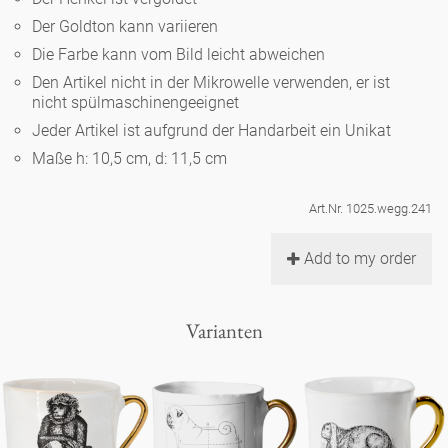
Noël
Teekanne
Vasen 'de Luxe'
Der Goldton kann variieren
Porzellan
Goldener Käfig
Humor
Hände und Füße
Unpraktisch
Runde Teller - weiß
Die Farbe kann vom Bild leicht abweichen
Vasen
Den Artikel nicht in der Mikrowelle verwenden, er ist
Ozean
Korb 'de Luxe'
klassische Musiker
Bad
nicht spülmaschinengeeignet
Ovale Teller - weiß
Spielen
Figuren
Jeder Artikel ist aufgrund der Handarbeit ein Unikat
Fressnapf
Schalen 'de Luxe'
zeitgenössische Musiker
Schnickschnack
Maße h: 10,5 cm, d: 11,5 cm
Runde Teller 'de Luxe'
Dies & Das
Schachspiel Alice
Berliner Duft
Hors d'Œvre
Art.Nr. 1025.wegg.241
Kleine Kaffeetasse 'Glam'
Präsentation
Tiefe Teller - weiß
Buchstaben
Porzellanfiguren
Einzelstücke
Add to my order
Espressotassen 'Glam'
Räucherstäbchenhalter
Ovale Teller 'de Luxe'
Himmel
Alices Schachspiel 'de Luxe'
Varianten
Lange Teller 'de Luxe'
Besteck
noch mehr Figuren